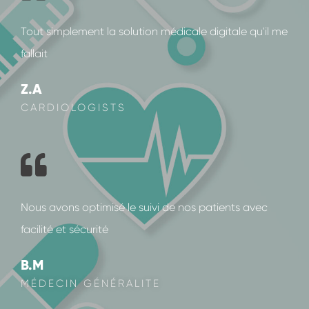
Tout simplement la solution médicale digitale qu'il me
fallait
Z.A
CARDIOLOGISTS
Nous avons optimisé le suivi de nos patients avec
facilité et sécurité
B.M
MÉDECIN GÉNÉRALITE